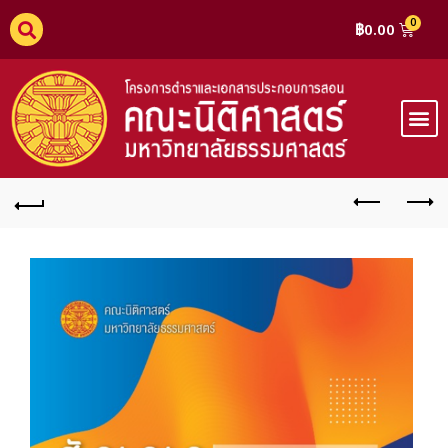
฿
0.00