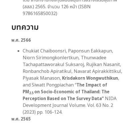
(สสส.) 2565. จำนวน 126 หน้า (ISBN
9786165850032)
บทความ
พ.ศ.
256
6
Chukiat Chaiboonsri, Paponsun Eakkapun,
Niorn Sirimongkonlertkun, Thunwadee
Tachapattaworakul Suksaroj, Rujikan Nasanit,
Ronbanchob Apiratikul, Navarat Apirakkittikul,
Piyasak Manason,
Krisdakorn Wongwuthikun
,
and Siwatt Pongpiachan “
The Impact of
PM
on Socio-Economic of Thailand: The
2.5
Perception Based on The Survey Data”
NIDA
Development Journal Volume. Vol. 63 No. 2
(2023) pp. 106-124.
พ.ศ.
256
5