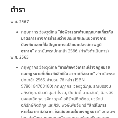
ตำรา
พ.ศ.
256
7
กฤษฎากร ว่องวุฒิกุล
“
ข้อพิจารณาด้านกฎหมายเกี่ยวกับ
มาตรการทางการค้าระหว่างประเทศและแนวทางการ
ป้องกันและแก้ไขปัญหาการเปลี่ยนแปลงสภาพภูมิ
อากาศ
”
สถาบันพระปกเกล้า 2566. (กำลังดำเนินการ)
พ.ศ.
256
5
กฤษฎากร ว่องวุฒิกุล
“
การศึกษาวิเคราะห์ร่างกฎหมาย
และกฎหมายที่เกี่ยวกับสิทธิใน อากาศที่สะอาด
”
สถาบันพระ
ปกเกล้า 2565. จำนวน 76 หน้า (ISBN
9786164763180) กฤษฎากร ว่องวุฒิกุล, รณบรรจบ
อภิรติกุล, ธันวดี สุขสาโรจน์, ปิยศักดิ์ มานะสันต์, นิอร สิริ
มงคลเลิศกุล, รุจิกาญจน์ อภิรักษ์กิตติกุล, นวรัตน์
อภิรักษ์กิตติกุล และศิวัช พงษ์เพียจันทร์
“สิทธิในการ
หายใจอากาศสะอาด: ข้อเสนอแนะในเชิงกฎหมาย”
จัดพิมพ์
โดย สำนักงานกองทุนสนับสนุนการสร้างเสริมสุขภาพ