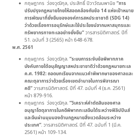
กฤษฎากร ว่องวุฒิกุล, ประสิทธิ์ ปิวาวัฒนพานิช
“
การ
ปรับปรุงกฎหมายไทยให้สอดคล้องกับข้อ 14 แห่งเป้าหมาย
การพัฒนาที่ยั่งยืนขององค์การสหประชาชาติ (
SDG
14)
ว่าด้วยเรื่องการอนุรักษ์และใช้ประโยชน์จากมหาสมุทรและ
ทรัพยากรทางทะเลอย่างยั่งยืน
”
วารสารนิติศาสตร์. ปีที่
51. ฉบับที่ 3 (2565) หน้า 648-678.
พ.ศ.
2561
กฤษฎากร ว่องวุฒิกุล.
“
ระบบการระงับข้อพิพาทภาค
บังคับภายใต้อนุสัญญาสหประชาชาติว่าด้วยกฎหมายทะเล
ค.ศ.
1982:
ถอดบทเรียนจากแนวคำพิพากษาของศาลและ
คณะตุลาการว่าด้วยเรื่องเขตอำนาจในการพิจารณา
คดี
”
วารสารนิติศาสตร์. ปีที่ 47. ฉบับที่ 4 (ธ.ค. 2561)
หน้า 879-916.
กฤษฎากร ว่องวุฒิกุล.
“
วิเคราะห์คำตัดสินของศาล
อนุญาโตตุลาการในคดีพิพาททะเลจีนใต้ระหว่างฟิลิปปินส์
และจีนผ่านมุมมองด้านกฎหมายสิ่งแวดล้อมระหว่าง
ประเทศ
”
. วารสารนิติศาสตร์. ปีที่ 47. ฉบับที่ 1 (มี.ค.
2561) หน้า 109-134.