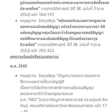
รูปแบบองค์กรของต่างประเทศและแนวทางการจัดตั้งของ
ประเทศไทย
”
วารสารนิติศาสตร์. ปีที่ 38. ฉบับที่ 3 (ก.ย.
2552) หน้า 164-197.
กฤษฎากร ว่องวุฒิกุล.
“
หลักเกณฑ์และผลทางกฎหมาย
ของการละเมิดสนธิสัญญา
อย่างร้ายแรงตามมาตรา 60
แห่งอนุสัญญากรุงเวียนนาว่าด้วยกฎหมายสนธิสัญญา:
กรณีศึกษาการละเมิดสนธิสัญญาไม่แพร่ขยายอาวุธ
นิวเคลียร์
”
วารสารนิติศาสตร์. ปีที่ 38. ฉบับที่ 3 (ก.ย.
2552) หน้า 292-322.
บทความในหนังสือรวมบทความ
พ.ศ.
2565
กฤษฎากร ว่องวุฒิกุล. “ปัญหาบางประการของการ
ตีความและการใช้บทบัญญัติ
เรื่องการวิจัยวิทยาศาสตร์ทางทะเลในอนุสัญญา
สหประชาชาติว่าด้วยกฎหมายทะเล
ค.ศ. 1982” ในอาจาริยบูชาศาสตราจารย์ ดร.จตุรนต์ ถิระ
วัฒน์. คณะนิติศาสตร์มหาวิทยาลัยธรรมศาสตร์. หน้า 17
– 45.