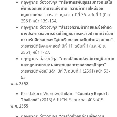
กฤษฎากร ว่องวุฒิกุล.
“
ทรัพยากรพันธุกรรมทางทะเลใน
พื้นที่นอกเขตอำนาจแห่งชาติ:
ความท้าทายใหม่ของ
กฎหมายทะเล
”
. วารสารกฎหมาย. ปีที่ 36. ฉบับที่ 1 (มี.ค.
2561) หน้า 139-154.
กฤษฎากร ว่องวุฒิกุล.
“
สำรวจความท้าทายและข้อจำกัด
บางประการของการปรับใช้กฎหมายระหว่างประเทศว่าด้วย
ความรับผิดชอบของรัฐในบริบทของมลพิษข้ามพรมแดน
”
.
วารสารนิติสังคมศาสตร์. ปีที่ 11. ฉบับที่ 1 (ม.ค.-มิ.ย.
2561) หน้า 1-27.
กฤษฎากร ว่องวุฒิกุล.
“การเปลี่ยนแปลงสภาพภูมิอากาศ
และกฎหมายทะเล: ผลกระทบและทางออกของปัญหา”
.
วารสารนิติพัฒน์ นิด้า. ปีที่ 7. ฉบับที่ 1 (2561) หน้า 53-
63.
พ.ศ.
2558
Krisdakorn Wongwuthikun
“Country Report:
Thailand”
(2015) 6 IUCN E-Journal 405-415.
พ.ศ.
2555
กฤษฎากร ว่องวุฒิกุล.
“
การจัดตั้งองค์กรเพื่อความ