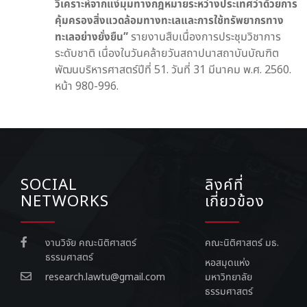
วิเคราะห์จากแง่มุมทางกฎหมายระหว่างประเทศว่าด้วยการ
คุ้มครองสิ่งแวดล้อมทางทะเลและการใช้ทรัพยากรทาง
ทะเลอย่างยั่งยืน
”
รายงานสืบเนื่องการประชุมวิชาการ
ระดับชาติ เนื่องในวันคล้ายวันสถาปนาสถาบันบัณฑิต
พัฒนบริหารศาสตร์ปีที่ 51. วันที่ 31 มีนาคม พ.ศ. 2560.
หน้า 980-996.
SOCIAL
ลิงค์ที่
NETWORKS
เกี่ยวข้อง
งานวิจัย คณะนิติศาสตร์
คณะนิติศาสตร์ มธ.
ธรรมศาสตร์
หอสมุดแห่ง
research.lawtu@gmail.com
มหาวิทยาลัย
ธรรมศาสตร์